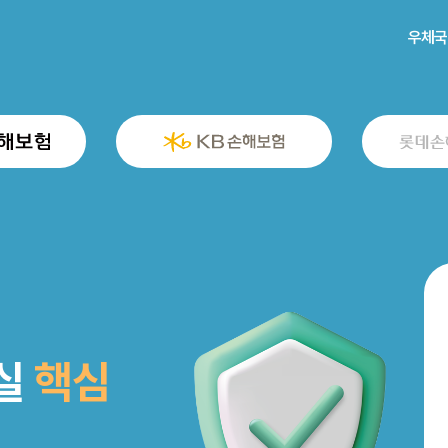
우체국
실
핵심
핵심