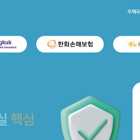
우체국
실
핵심
핵심